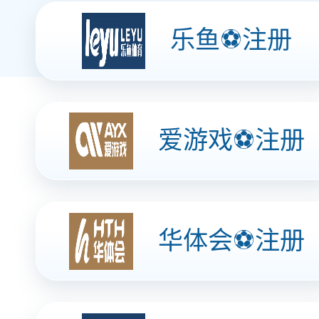
乐鱼⚽️注册
爱游戏⚽️注册
华体会⚽️注册