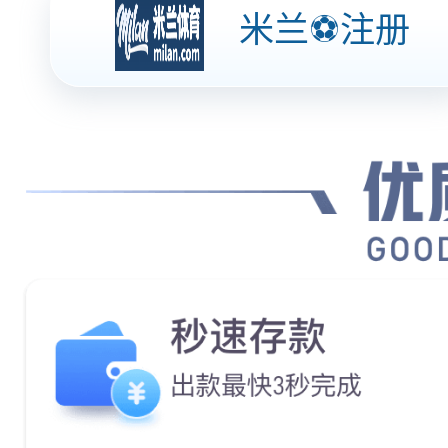
米兰⚽️注册