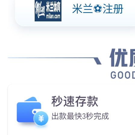
米兰⚽️注册