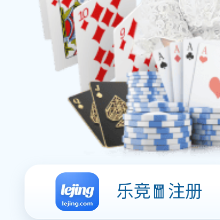
乐竞🧧注册