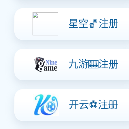
星空🏀注册
九游🎰注册
开云⚽️注册