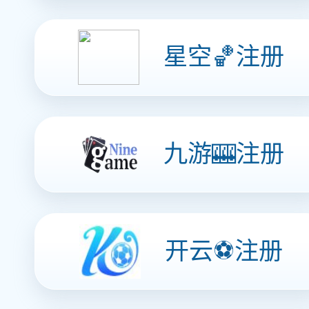
星空🏀注册
九游🎰注册
开云⚽️注册