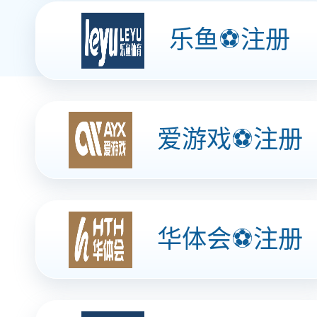
乐鱼⚽️注册
爱游戏⚽️注册
华体会⚽️注册