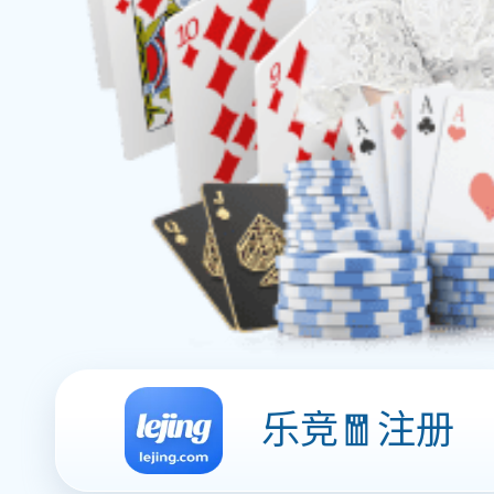
乐竞🧧注册