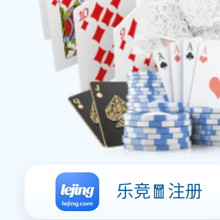
乐竞🧧注册