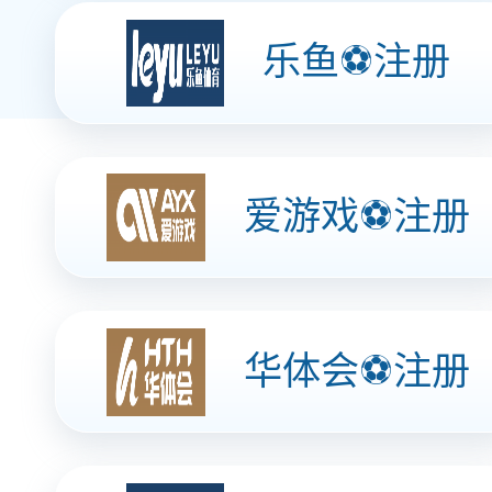
乐鱼⚽️注册
爱游戏⚽️注册
华体会⚽️注册