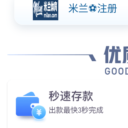
米兰⚽️注册