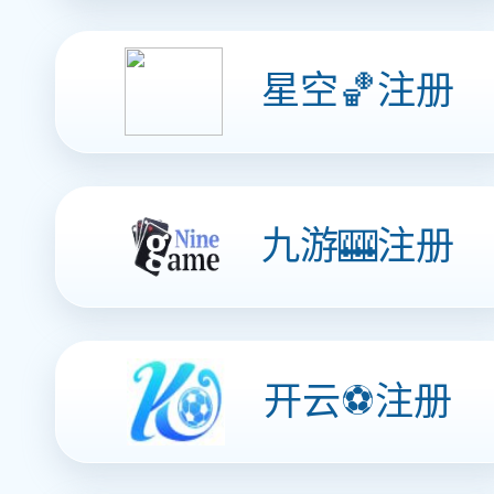
星空🏀注册
九游🎰注册
开云⚽️注册