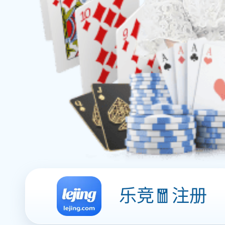
乐竞🧧注册