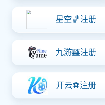
星空🏀注册
九游🎰注册
开云⚽️注册