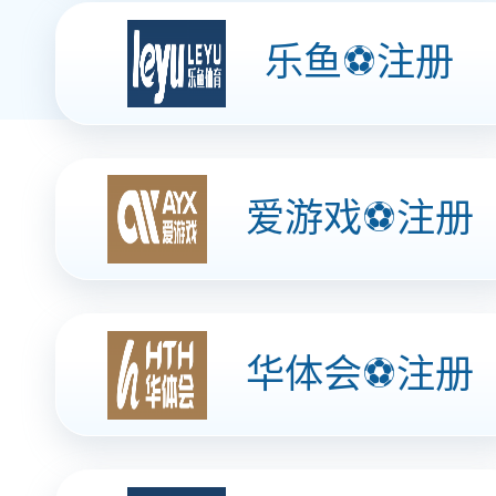
乐鱼⚽️注册
爱游戏⚽️注册
华体会⚽️注册