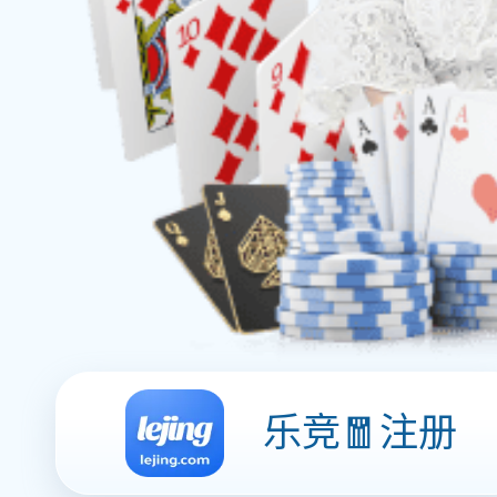
乐竞🧧注册