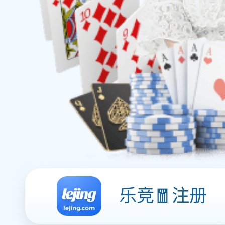
乐竞🧧注册