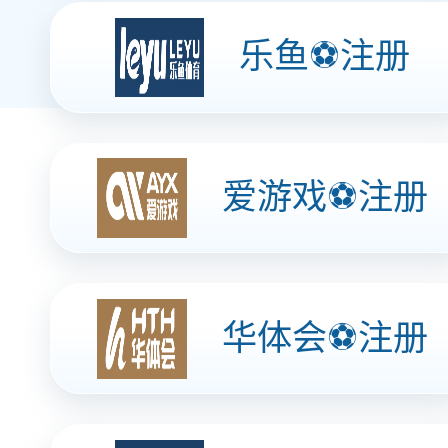
乐鱼⚽️注册
爱游戏⚽️注册
华体会⚽️注册