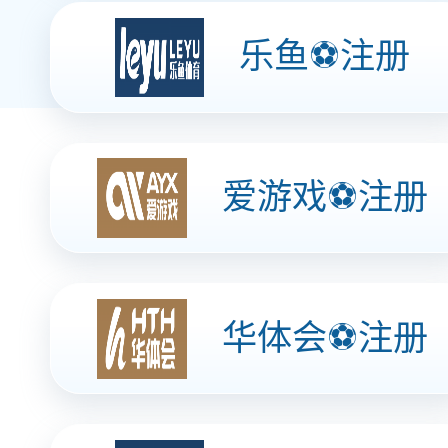
乐鱼⚽️注册
爱游戏⚽️注册
华体会⚽️注册