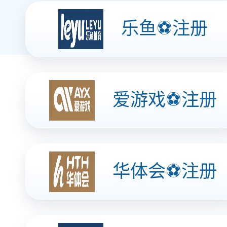
乐鱼⚽️注册
爱游戏⚽️注册
华体会⚽️注册